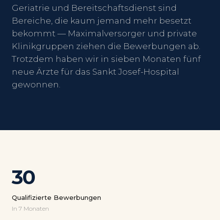
Geriatrie und Bereitschaftsdienst sind
Bereiche, die kaum jemand mehr besetzt
bekommt — Maximalversorger und private
Klinikgruppen ziehen die Bewerbungen ab.
Trotzdem haben wir in sieben Monaten fünf
neue Ärzte für das Sankt Josef-Hospital
gewonnen.
30
Qualifizierte Bewerbungen
In 7 Monaten