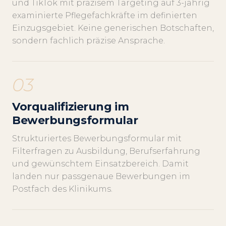
und TikTok mit präzisem Targeting auf 3-jährig
examinierte Pflegefachkräfte im definierten
Einzugsgebiet. Keine generischen Botschaften,
sondern fachlich präzise Ansprache.
03
Vorqualifizierung im
Bewerbungsformular
Strukturiertes Bewerbungsformular mit
Filterfragen zu Ausbildung, Berufserfahrung
und gewünschtem Einsatzbereich. Damit
landen nur passgenaue Bewerbungen im
Postfach des Klinikums.