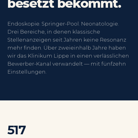
besetzt bekommt.
Endoskopie. Springer-Pool. Neonatologie.
Drei Bereiche, in denen klassische
Stellenanzeigen seit Jahren keine Resonanz
mehr finden. Über zweieinhalb Jahre haben
wir das Klinikum Lippe in einen verlässlichen
Bewerber-Kanal verwandelt — mit fünfzehn
Einstellungen.
517