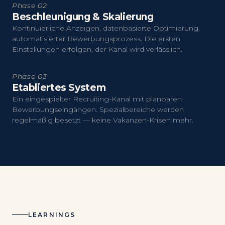
Phase 02
Beschleunigung & Skalierung
Kontinuierliche Anzeigen, datenbasierte Optimierung,
automatisierter Bewerbungsprozess. Die ersten
Einstellungen erfolgen, der Kanal wird verlässlich.
Phase 03
Etabliertes System
Ein eingespielter Recruiting-Kanal mit planbaren
Bewerbungseingängen. Spezialbereiche werden
regelmäßig besetzt — keine Vakanzen-Krisen mehr.
LEARNINGS