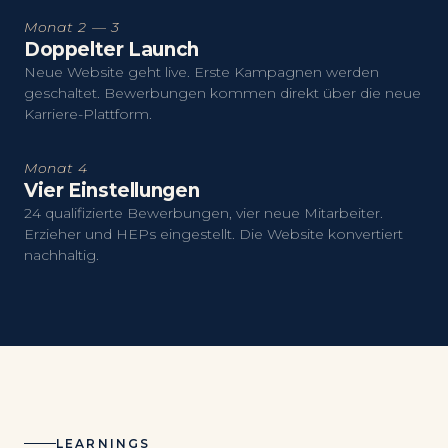
Monat 2 — 3
Doppelter Launch
Neue Website geht live. Erste Kampagnen werden
geschaltet. Bewerbungen kommen direkt über die neue
Karriere-Plattform.
Monat 4
Vier Einstellungen
24 qualifizierte Bewerbungen, vier neue Mitarbeiter.
Erzieher und HEPs eingestellt. Die Website konvertiert
nachhaltig.
LEARNINGS