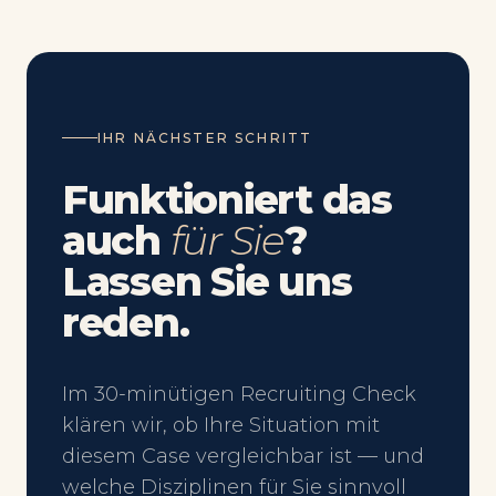
IHR NÄCHSTER SCHRITT
Funktioniert das
auch
für Sie
?
Lassen Sie uns
reden.
Im 30-minütigen Recruiting Check
klären wir, ob Ihre Situation mit
diesem Case vergleichbar ist — und
welche Disziplinen für Sie sinnvoll