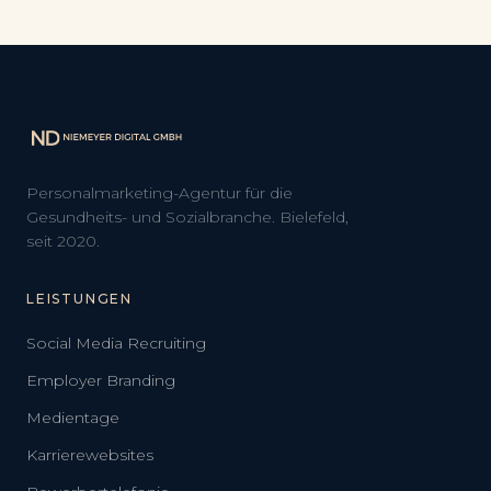
Personalmarketing-Agentur für die
Gesundheits- und Sozialbranche. Bielefeld,
seit 2020.
LEISTUNGEN
Social Media Recruiting
Employer Branding
Medientage
Karrierewebsites